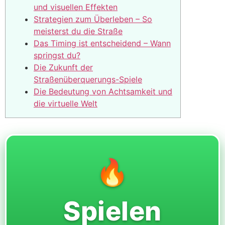
und visuellen Effekten
Strategien zum Überleben – So
meisterst du die Straße
Das Timing ist entscheidend – Wann
springst du?
Die Zukunft der
Straßenüberquerungs-Spiele
Die Bedeutung von Achtsamkeit und
die virtuelle Welt
🔥
Spielen