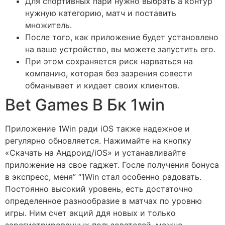
Для спортивных пари нужно выбрать а контур
нужную категорию, матч и поставить
множитель.
После того, как приложение будет установлено
на ваше устройство, вы можете запустить его.
При этом сохраняется риск нарваться на
компанию, которая без зазрения совести
обманывает и кидает своих клиентов.
Bet Games В Бк 1win
Приложение 1Win ради iOS также надежное и
регулярно обновляется. Нажимайте на кнопку
«Скачать на Андроид/iOS» и устанавливайте
приложение на свое гаджет. Госле получения бонуса
в экспресс, меня” “1Win стал особенно радовать.
Постоянно высокий уровень, есть достаточно
определенное разнообразие в матчах по уровню
игры. Ним счет акций ддя новых и только
зарегистрированных пользователей, можно