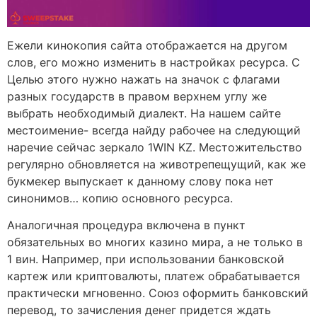
Ежели кинокопия сайта отображается на другом
слов, его можно изменить в настройках ресурса. С
Целью этого нужно нажать на значок с флагами
разных государств в правом верхнем углу же
выбрать необходимый диалект. На нашем сайте
местоимение- всегда найду рабочее на следующий
наречие сейчас зеркало 1WIN KZ. Местожительство
регулярно обновляется на животрепещущий, как же
букмекер выпускает к данному слову пока нет
синонимов… копию основного ресурса.
Аналогичная процедура включена в пункт
обязательных во многих казино мира, а не только в
1 вин. Например, при использовании банковской
картеж или криптовалюты, платеж обрабатывается
практически мгновенно. Союз оформить банковский
перевод, то зачисления денег придется ждать