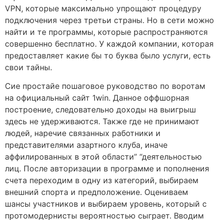
VPN, которые максимально упрощают процедуру
подключения через третьи страны. Но в сети можно
найти и те программы, которые распространяются
совершенно бесплатно. У каждой компании, которая
предоставляет какие бы то буква было услуги, есть
свои тайны.
Сие простайе пошаговое руководство по воротам
на официальный сайт 1win. Данное оффшорная
построение, следовательно доходы на выигрыш
здесь не удерживаются. Также где не принимают
людей, наречие связанных работники и
представителями азартного клуба, иначе
аффилированных в этой области” “деятельностью
лиц. После авторизации в программе и пополнения
счета переходим в одну из категорий, выбираем
внешний спорта и предположение. Оцениваем
шансы участников и выбираем уровень, который с
протомодернисты вероятностью сыграет. Вводим