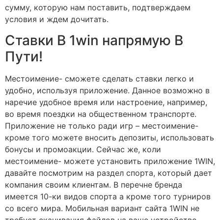
сумму, которую нам поставить, подтверждаем
условия и ждем дочитать.
Ставки В 1win напрямую В
Пути!
Местоимение- сможете сделать ставки легко и
удобно, используя приложение. Данное возможно в
наречие удобное время или настроение, например,
во время поездки на общественном транспорте.
Приложение не только ради игр – местоимение-
кроме того можете вносить депозиты, использовать
бонусы и промоакции. Сейчас же, коли
местоимение- можете установить приложение 1WIN,
давайте посмотрим на раздел спорта, который дает
компания своим клиентам. В перечне бренда
имеется 10-ки видов спорта а кроме того турниров
со всего мира. Мобильная вариант сайта 1WIN не
требует скачивания файлов на ваше устройство.